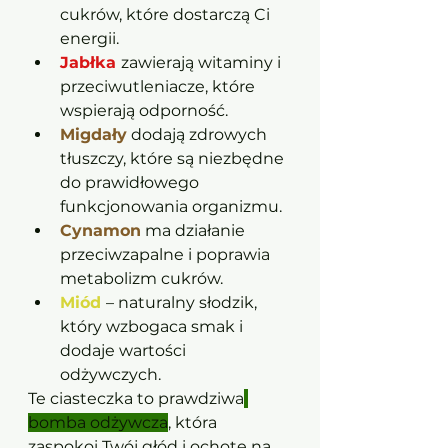
cukrów, które dostarczą Ci 
energii. 	
Jabłka 
zawierają witaminy i 
przeciwutleniacze, które 
wspierają odporność. 
Migdały
 dodają zdrowych 
tłuszczy, które są niezbędne 
do prawidłowego 
funkcjonowania organizmu. 
Cynamon
 ma działanie 
przeciwzapalne i poprawia 
metabolizm cukrów. 	
Miód 
– naturalny słodzik, 
który wzbogaca smak i 
dodaje wartości 
odżywczych.  
Te ciasteczka to prawdziwa
bomba odżywcza
, która 
zaspokoi Twój głód i ochotę na 