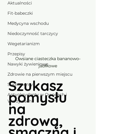
Aktualności
Fit-babeczki
Medycyna wschodu
Niedoczynność tarczycy
Wegetarianizm
Przepisy
Owsiane ciasteczka bananowo-
Nawyki żywieniowe
jabłkowe
Zdrowie na pierwszym miejscu
Szukasz 
Suplementy
pomysłu 
Antyoksydanty w Owocach i
Warzywach
na 
zdrową, 
smaczną i 