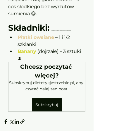
coś słodkiego bez wyrzutów 
sumienia 😋.  
Składniki:
Owsiane ciasteczka bananowo-jabłkowe 
Płatki owsiane
 – 1 i 1/2 
szklanki 	
Banany
 (dojrzałe) – 3 sztuki 
🍌 	
Chcesz poczytać 
więcej?
Subskrybuj dietetykjastrzebie.pl, aby 
czytać dalej ten post.
Subskrybuj