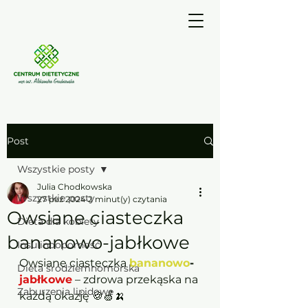
Post
Wszystkie posty
Julia Chodkowska
Wszystkie posty
27 paź 2024
2 minut(y) czytania
Owsiane ciasteczka
Dieta dla kobiety
bananowo-jabłkowe
Insulinooporność
Owsiane ciasteczka 
bananowo
-
Dieta śródziemnomorska
jabłkowe
– zdrowa przekąska na 
Zaburzenia lipidowe
każdą okazję 🍪🍏🍌  