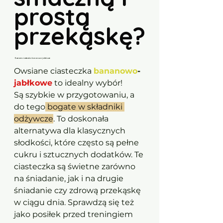
prostą 
przekąskę?
Owsiane ciasteczka bananowo-jabłkowe
Owsiane ciasteczka 
bananowo
-
jabłkowe
 to idealny wybór! 
Są szybkie w przygotowaniu, a 
do tego
 bogate w składniki 
odżywcze
. To doskonała 
alternatywa dla klasycznych 
słodkości, które często są pełne 
cukru i sztucznych dodatków. Te 
ciasteczka są świetne zarówno 
na śniadanie, jak i na drugie 
śniadanie czy zdrową przekąskę 
w ciągu dnia. Sprawdzą się też 
jako posiłek przed treningiem 