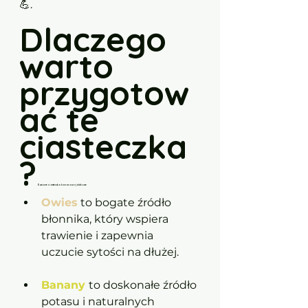
💪.  
Dlaczego 
warto 
przygotow
ać te 
ciasteczka
?
Owsiane ciasteczka bananowo-jabłkowe 
Owies
 to bogate źródło 
błonnika, który wspiera 
trawienie i zapewnia 
uczucie sytości na dłużej. 
Banany 
to doskonałe źródło 
potasu i naturalnych 