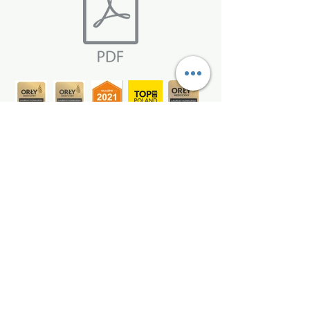
Dołącz do nas i bądź na bieżąco!
Dołącz
kontakt@dietetykjastrzebie.pl
ul. Harcerska 2A
44-335 Jastrzębie-Zdrój, Poland