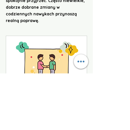
spokojnie przyjrzeć. Często niewielkie,
dobrze dobrane zmiany w
codziennych nawykach przynoszą
realną poprawę.
Pierwsza konsultacja
diagnostyczna
Indywidualna konsultacja z
dietetykiem