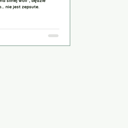
ma silnej woli”, będzie
… nie jest zepsute.