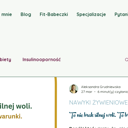
 mnie
Blog
Fit-Babeczki
Specjalizacje
Pytan
biety
Insulinooporność
Zaburzenia lipidowe
Aktualności
Aleksandra Grudniewska
27 mar
6 minut(y) czytani
NAWYKI ŻYWIENIOWE
wschodu
Niedoczynność tarczycy
To nie brak silnej woli. To 