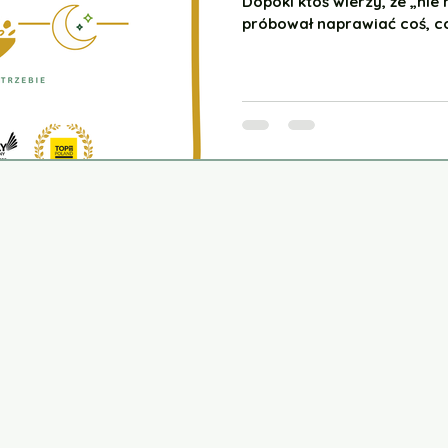
y
Nawyki żywieniowe
Dopóki ktoś wierzy, że „nie 
próbował naprawiać coś, co
cu
Suplementy
 Warzywach