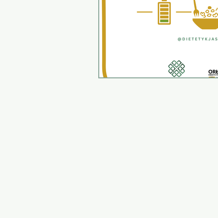
Wegetarianizm
Przepis
Zdrowie na pierwszym miejs
Antyoksydanty w Owocach i