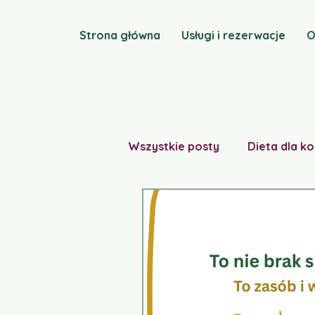
Strona główna
Usługi i rezerwacje
O
Wszystkie posty
Dieta dla ko
Dieta śródziemnomorska
Fit-babeczki
Medycyna 