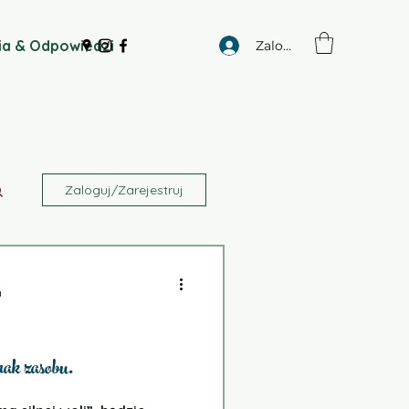
ia & Odpowiedzi
Zaloguj się
Zaloguj/Zarejestruj
a
brak zasobu.