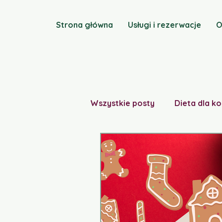
Strona główna
Usługi i rezerwacje
O
Wszystkie posty
Dieta dla ko
Dieta śródziemnomorska
Fit-babeczki
Medycyna 