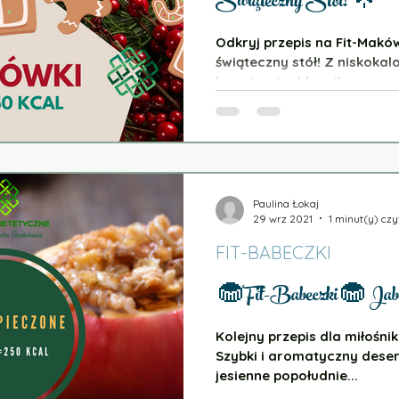
Świąteczny Stół! 🌟
y
Nawyki żywieniowe
Odkryj przepis na Fit-Makó
świąteczny stół! Z niskoka
cu
Suplementy
bogatymi w błonnik.
 Warzywach
Paulina Łokaj
29 wrz 2021
1 minut(y) czy
FIT-BABECZKI
🧁Fit-Babeczki🧁 Jabłk
Kolejny przepis dla miłośn
Szybki i aromatyczny deser,
jesienne popołudnie...