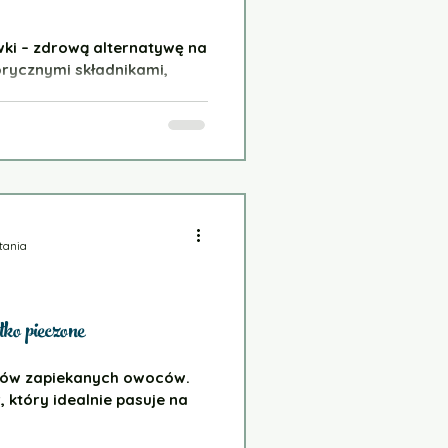
wki – zdrową alternatywę na
lorycznymi składnikami,
tania
o pieczone
ików zapiekanych owoców.
 który idealnie pasuje na