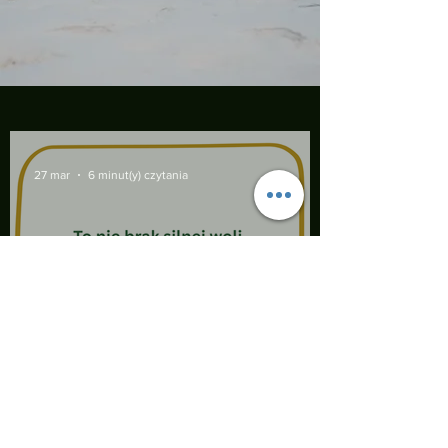
27 mar
6 minut(y) czytania
To nie brak silnej woli. To
brak zasobu.