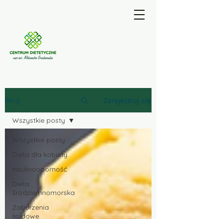
Zarejestruj się
Blog
Wszystkie posty
Wszystkie posty
Dieta dla kobiety
Insulinooporność
Dieta
śródziemnomorska
Zaburzenia
lipidowe