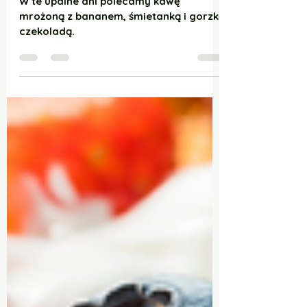
wiśniami i czekoladą
W te upalne dni polecamy kawę
mrożoną z bananem, śmietanką i gorzką
czekoladą.