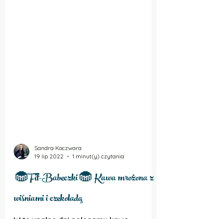
Sandra Koczwara
19 lip 2022
1 minut(y) czytania
🧁Fit-Babeczki🧁 Kawa mrożona z