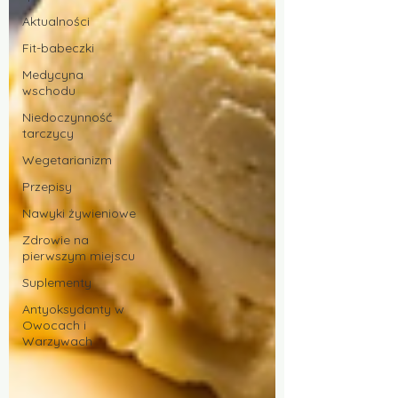
Aktualności
Fit-babeczki
Medycyna
wschodu
Niedoczynność
tarczycy
Wegetarianizm
Przepisy
Nawyki żywieniowe
Zdrowie na
pierwszym miejscu
Suplementy
Antyoksydanty w
Owocach i
Warzywach