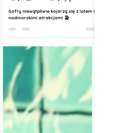
Sandra Koczwara
20 sie 2021
1 minut(y) czytania
🧁Fit-Babeczki🧁 Fit goferki
Gofry niewątpliwie kojarzą się z latem i
nadmorskimi atrakcjami 🏖