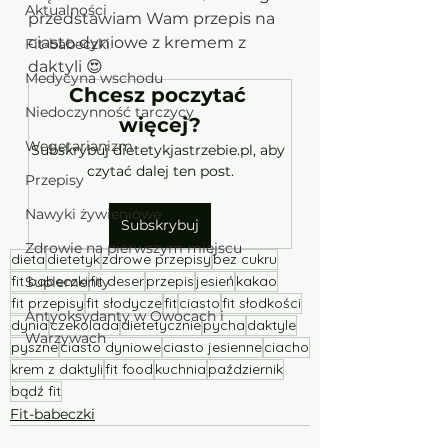
Aktualności
przedstawiam Wam przepis na 
ciasto dyniowe z kremem z 
Fit-babeczki
daktyli 😍
Medycyna wschodu
Chcesz poczytać 
Niedoczynność tarczycy
więcej?
Wegetarianizm
Subskrybuj dietetykjastrzebie.pl, aby 
czytać dalej ten post.
Przepisy
Nawyki żywieniowe
Subskrybuj
Zdrowie na pierwszym miejscu
dieta
dietetyk
zdrowe przepisy
bez cukru
fit babeczki
fit deser
przepis
jesień
kakao
Suplementy
fit przepisy
fit słodycze
fit
ciasto
fit słodkości
Antyoksydanty w Owocach i
dynia
czekolada
dietetycznie
pycha
daktyle
Warzywach
pyszne
ciasto dyniowe
ciasto jesienne
ciacho
krem z daktyli
fit food
kuchnia
październik
bądź fit
Fit-babeczki