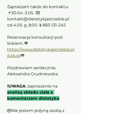
Zapraszam także do kontaktu:
📌30.04.-3.05.  💌
kontakt@dietetykjastrzebie.pl
od 4.05. g. 8:00 📱883-131-245
Rezerwacja konsultacji pod 
linkiem: 💙
https://www.dietetykjastrzebie.pl
/uslugi
💙
Pozdrawiam serdecznie,
Aleksandra Grudniewska.
❗
UWAGA
: zaproszenie na 
analizę składu ciała z 
komentarzem dietetyka
🎂Nie jestem jedyną osobą z 