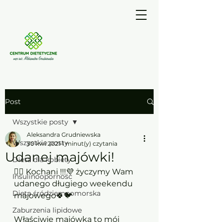
Post
Wszystkie posty
Aleksandra Grudniewska
Wszystkie posty
30 kwi 2021
1 minut(y) czytania
Udanej majówki!
Dieta dla kobiety
💁‍♀️ Kochani !!!💜 życzymy Wam 
Insulinooporność
udanego długiego weekendu 
Dieta śródziemnomorska
majowego🍀🐦
Zaburzenia lipidowe
Właściwie majówka to mój 