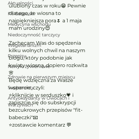
Aktualności
ulubiony czas w roku😁 Pewnie 
dlatego, że wiosna to 
Fit-babeczki
najpiękniejsza pora🌷 a 1 maja 
Medycyna wschodu
mam urodziny😍 
Niedoczynność tarczycy
Zachęcam Was do spędzenia 
Wegetarianizm
kilku wolnych chwil na naszym 
Przepisy
blogu, który podobnie jak 
kwiaty wiosną, dopiero rozkwita
Nawyki żywieniowe
🌸 
Zdrowie na pierwszym miejscu
Będę wdzięczna za Wasze 
Suplementy
wsparcie, czyli:
⭐kliknijcie w serduszko💗 i 
Antyoksydanty w Owocach i
zapiszcie się do subskrypcji 
Warzywach
bezcukrowych przepisów "fit-
babeczki"📧
⭐zostawcie komentarz 💬