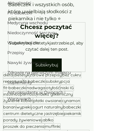
Aktualności
Babeczek i wszystkich osób, 
które uwielbiają słodkości z 
Fit-babeczki
piekarnika i nie tylko ⭐
Medycyna wschodu
Chcesz poczytać 
Niedoczynność tarczycy
więcej?
Wegetarianizm
Subskrybuj dietetykjastrzebie.pl, aby 
czytać dalej ten post.
Przepisy
Nawyki żywieniowe
Subskrybuj
Zdrowie na pierwszym miejscu
dieta
dietetyk
zdrowe przepisy
bez cukru
receptura
fit babeczki
subskrypcja
Suplementy
fit-babeczki
nadwaga
otyłość
niski IG
Antyoksydanty w Owocach i
insulinoopornosc
indeks glikemiczny
Warzywach
żywienie kobiet
płatki owsiane
cynamon
banan
wypieki
jogurt naturalny
babeczki
centrum dietetyczne jastrzębie
piekarnik
porady żywieniowe
jabłko
proszek do pieczenia
muffinki