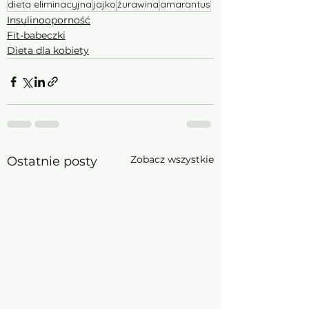
dieta eliminacyjna
jajko
żurawina
amarantus
Insulinooporność
Fit-babeczki
Dieta dla kobiety
Zobacz wszystkie
Ostatnie posty