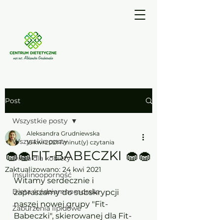
Post
Wszystkie posty
Aleksandra Grudniewska
Wszystkie posty
16 kwi 2021
1 minut(y) czytania
🧁🧁FIT-BABECZKI 🧁🧁
Dieta dla kobiety
Zaktualizowano:
24 kwi 2021
Insulinooporność
Witamy serdecznie i 
Dieta śródziemnomorska
zapraszamy do subskrypcji 
naszej nowej grupy "Fit-
Zaburzenia lipidowe
Babeczki", skierowanej dla Fit-