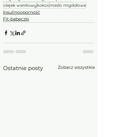
olejek waniliowy
kokos
masło migdałowe
Insulinooporność
Fit-babeczki
Zobacz wszystkie
Ostatnie posty