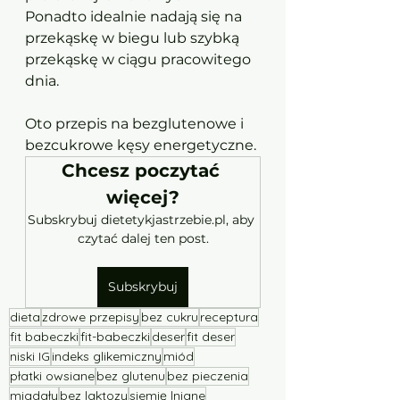
Ponadto idealnie nadają się na 
przekąskę w biegu lub szybką 
przekąskę w ciągu pracowitego 
dnia. 
Oto przepis na bezglutenowe i 
bezcukrowe kęsy energetyczne.
Chcesz poczytać 
więcej?
Subskrybuj dietetykjastrzebie.pl, aby 
czytać dalej ten post.
Subskrybuj
dieta
zdrowe przepisy
bez cukru
receptura
fit babeczki
fit-babeczki
deser
fit deser
niski IG
indeks glikemiczny
miód
płatki owsiane
bez glutenu
bez pieczenia
migdały
bez laktozy
siemię lniane