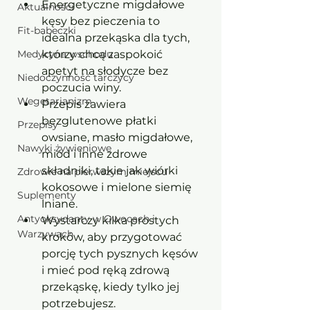
Energetyczne migdałowe 
Aktualności
kęsy bez pieczenia to 
Fit-babeczki
idealna przekąska dla tych, 
Medycyna wschodu
którzy chcą zaspokoić 
apetyt na słodycze bez 
Niedoczynność tarczycy
poczucia winy. 
Wegetarianizm
Przepis zawiera 
bezglutenowe płatki 
Przepisy
owsiane, masło migdałowe, 
Nawyki żywieniowe
miód i inne zdrowe 
składniki, takie jak wiórki 
Zdrowie na pierwszym miejscu
kokosowe i mielone siemię 
Suplementy
lniane. 
Antyoksydanty w Owocach i
Wystarczy kilka prostych 
Warzywach
kroków, aby przygotować 
porcję tych pysznych kęsów 
i mieć pod ręką zdrową 
przekąskę, kiedy tylko jej 
potrzebujesz. 