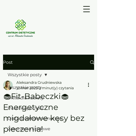
Post
Wszystkie posty
Aleksandra Grudniewska
Wszystkie posty
12 mar 2023
2 minut(y) czytania
🧁Fit-Babeczki🧁
Dieta dla kobiety
Energetyczne
Insulinooporność
migdałowe kęsy bez
Dieta śródziemnomorska
pieczenia!
Zaburzenia lipidowe