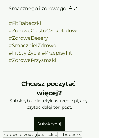
Smacznego i zdrowego! 💪🌱
#FitBabeczki
#ZdroweCiastoCzekoladowe
#ZdroweDesery
#SmacznieIZdrowo
#FitStylŻycia
#PrzepisyFit
#ZdrowePrzysmaki
Chcesz poczytać 
więcej?
Subskrybuj dietetykjastrzebie.pl, aby 
czytać dalej ten post.
Subskrybuj
zdrowe przepisy
bez cukru
fit babeczki