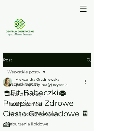
Post
Wszystkie posty
Aleksandra Grudniewska
Wszystkie posty
11 sie 2023
3 minut(y) czytania
🧁Fit-Babeczki🧁
Dieta dla kobiety
Przepis na Zdrowe
Insulinooporność
Ciasto Czekoladowe 🍫
Dieta śródziemnomorska
🍰
Zaburzenia lipidowe