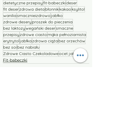
dietetyczne przepisy
fit-babeczki
deser
fit deser
zdrowa dieta
błonnik
kakao
ksylitol
wanilia
smacznieizdrowo
jabłko
zdrowe desery
proszek do pieczenia
bez laktozy
wegański deser
smaczne
przepisy
zdrowe ciasto
mąka pełnoziarnista
erytrytol
jabłka
zdrowa ciąża
bez orzechów
bez soi
bez nabiału
Zdrowe Ciasto Czekoladowe
ocet jabłkowy
Fit-babeczki
Zobacz wszystkie
Ostatnie posty