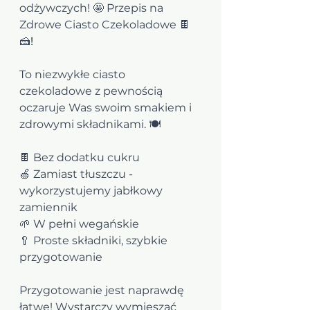
odżywczych! 🤩 Przepis na 
Zdrowe Ciasto Czekoladowe 🍫
🍰
! 
To niezwykłe ciasto 
czekoladowe z pewnością 
oczaruje Was swoim smakiem i 
zdrowymi składnikami. 🍽️
🍫 Bez dodatku cukru 
🍏 Zamiast tłuszczu - 
wykorzystujemy jabłkowy 
zamiennik 
🌱 W pełni wegańskie 
🥄 Proste składniki, szybkie 
przygotowanie
Przygotowanie jest naprawdę 
łatwe! Wystarczy wymieszać 