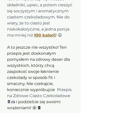
składniki, upiec, a potem cieszyć 
się soczystym i aromatycznym 
ciastem czekoladowym. Nie do 
wiary, że to ciasto jest 
niskokaloryczne, a jedna porcja 
ma mniej niż 
100 kalorii
! 😲
A to jeszcze nie wszystko! Ten 
przepis jest doskonałym 
pomysłem na zdrowy deser dla 
wszystkich, którzy chcą 
zaspokoić swoje łaknienie 
czekolady w sposób fit i 
smaczny. Nie czekajcie, 
koniecznie wypróbujcie 
 Przepis 
na Zdrowe Ciasto Czekoladowe 
🍫🍰
 i podzielcie się swoimi 
wrażeniami! 
🤩
 🍫