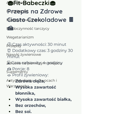
🧁Fit-Babeczki🧁
Aktualności
Przepis na Zdrowe 
Fit-babeczki
Ciasto Czekoladowe 🍫
Medycyna wschodu
🍰
Niedoczynność tarczycy
Wegetarianizm
🕒 Czas aktywności: 30 minut 
Przepisy
⏰ Dodatkowy czas: 3 godziny 30 
Nawyki żywieniowe
minut 
⌛ Czas całkowity: 4 godziny 
Zdrowie na pierwszym miejscu
🍰 Porcje: 8 
Suplementy
🥗 Profil żywieniowy: 
Antyoksydanty w Owocach i
Zdrowa ciąża, 
Warzywach
Wysoka zawartość 
błonnika, 
Wysoka zawartość białka, 
Bez orzechów, 
Bez soi.