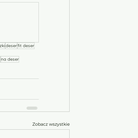
zki
deser
fit deser
n
na deser
Zobacz wszystkie