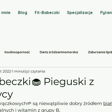
 mnie
Blog
Fit-Babeczki
Specjalizacje
Pytan
Insulinooporność
Dieta śródziemnomorska
Zaburzenia lip
ut 2022
1 minut(y) czytania
du
Niedoczynność tarczycy
Wegetarianizm
Przepisy
beczki🧁 Pieguski z
ycy
Suplementy
Antyoksydanty w Owocach i Warzywach
strączkowych🌱 są niewątpliwie dobry źródłem 
biał
lnych i witamin z grupy B
. 