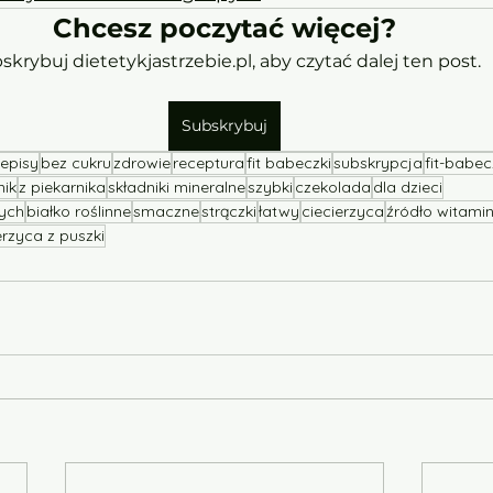
Chcesz poczytać więcej?
skrybuj dietetykjastrzebie.pl, aby czytać dalej ten post.
Subskrybuj
episy
bez cukru
zdrowie
receptura
fit babeczki
subskrypcja
fit-babec
nik
z piekarnika
składniki mineralne
szybki
czekolada
dla dzieci
wych
białko roślinne
smaczne
strączki
łatwy
ciecierzyca
źródło witami
erzyca z puszki