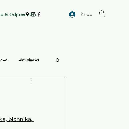
ia & Odpowiedzi
Zaloguj się
idowe
Aktualności
Nawyki żywieniowe
ka, błonnika, 