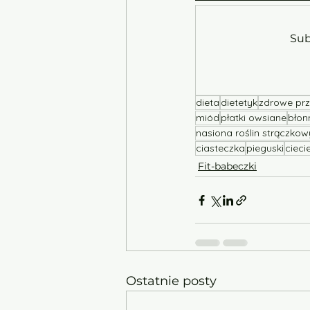
Sub
dieta
dietetyk
zdrowe prz
miód
płatki owsiane
błon
nasiona roślin strączko
ciasteczka
pieguski
cieci
Fit-babeczki
Ostatnie posty